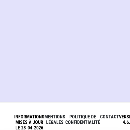
INFORMATIONS
MENTIONS
POLITIQUE DE
CONTACT
VERS
MISES À JOUR
LÉGALES
CONFIDENTIALITÉ
4.6
LE 28-04-2026