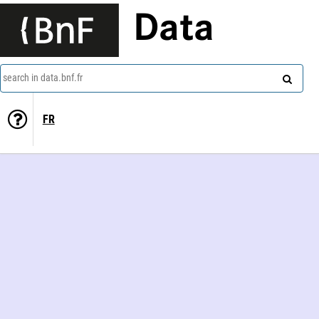
Data
search in data.bnf.fr
FR