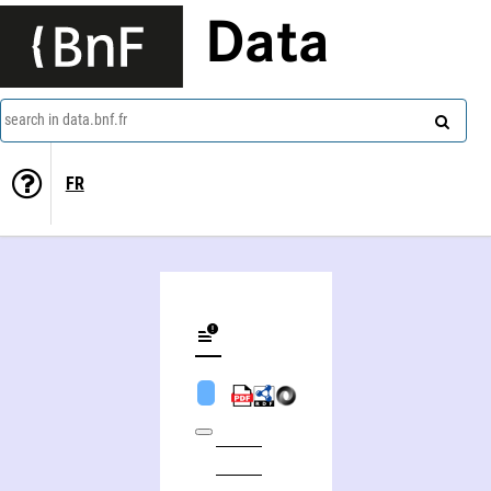
Data
search in data.bnf.fr
FR