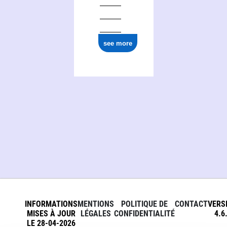
ark:/12148/cb170102377
see more
INFORMATIONS
MENTIONS
POLITIQUE DE
CONTACT
VERS
MISES À JOUR
LÉGALES
CONFIDENTIALITÉ
4.6
LE 28-04-2026