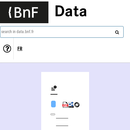
Data
search in data.bnf.fr
FR