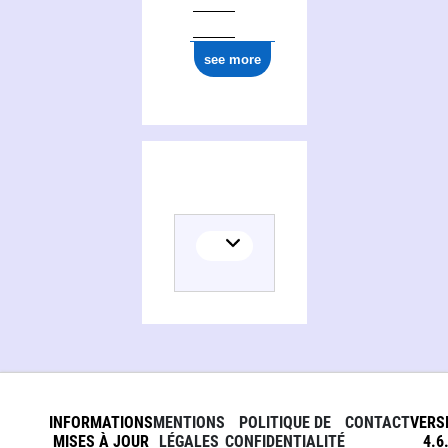
see more
INFORMATIONS
MENTIONS
POLITIQUE DE
CONTACT
VERS
MISES À JOUR
LÉGALES
CONFIDENTIALITÉ
4.6