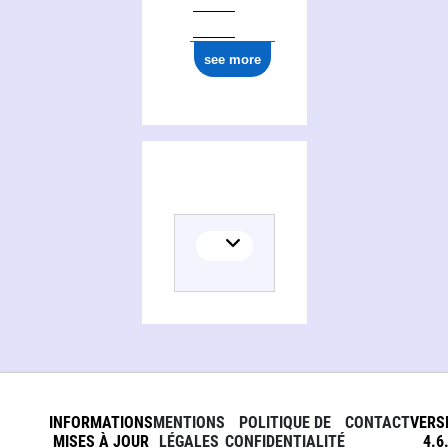
see more
INFORMATIONS
MENTIONS
POLITIQUE DE
CONTACT
VERS
MISES À JOUR
LÉGALES
CONFIDENTIALITÉ
4.6