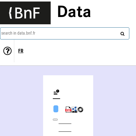
Data
search in data.bnf.fr
FR