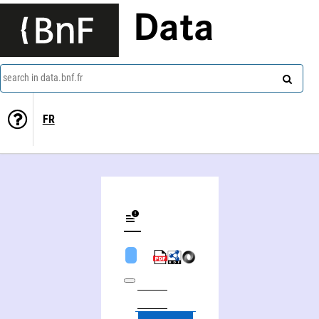
Data
search in data.bnf.fr
FR