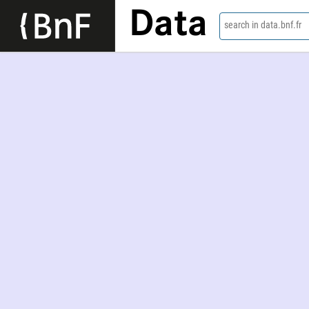
Data
search in data.bnf.fr