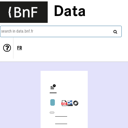
Data
search in data.bnf.fr
FR