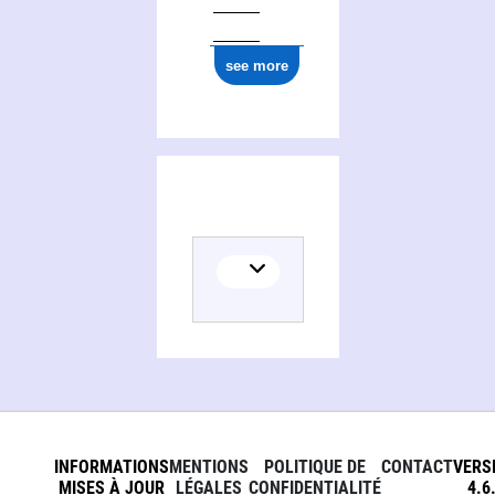
see more
INFORMATIONS
MENTIONS
POLITIQUE DE
CONTACT
VERS
MISES À JOUR
LÉGALES
CONFIDENTIALITÉ
4.6