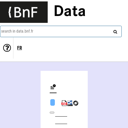
Data
search in data.bnf.fr
FR