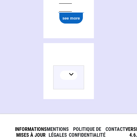
see more
INFORMATIONS
MENTIONS
POLITIQUE DE
CONTACT
VERS
MISES À JOUR
LÉGALES
CONFIDENTIALITÉ
4.6