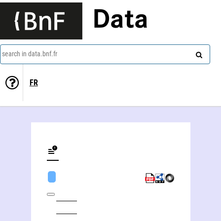
Data
search in data.bnf.fr
FR