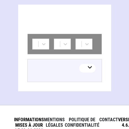
INFORMATIONS
MENTIONS
POLITIQUE DE
CONTACT
VERS
MISES À JOUR
LÉGALES
CONFIDENTIALITÉ
4.6