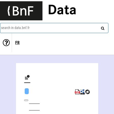
Data
search in data.bnf.fr
FR