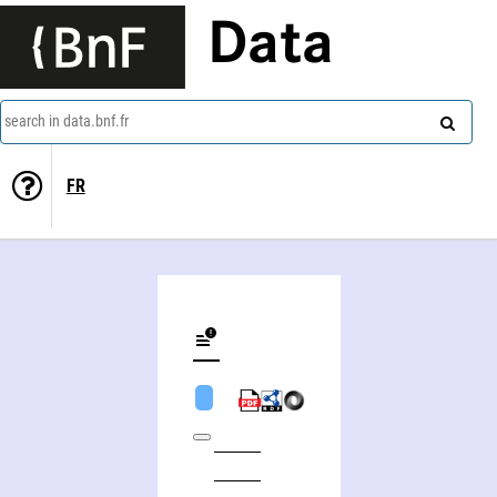
Data
search in data.bnf.fr
FR