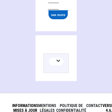
see more
INFORMATIONS
MENTIONS
POLITIQUE DE
CONTACT
VERS
MISES À JOUR
LÉGALES
CONFIDENTIALITÉ
4.6