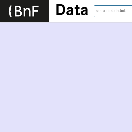
Data
search in data.bnf.fr