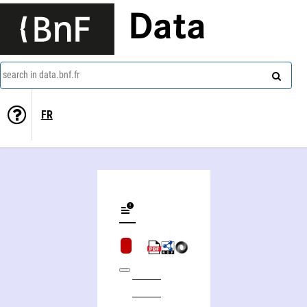
Data
search in data.bnf.fr
FR