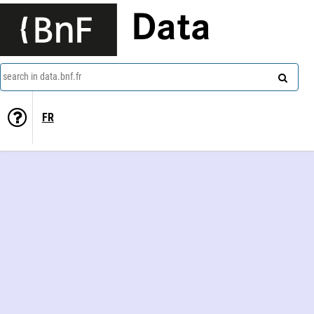
Data
search in data.bnf.fr
FR