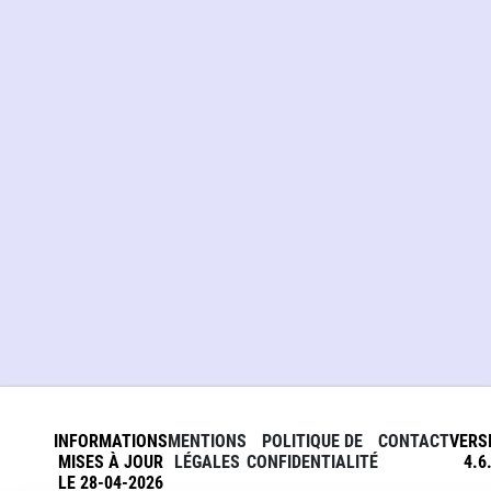
INFORMATIONS
MENTIONS
POLITIQUE DE
CONTACT
VERS
MISES À JOUR
LÉGALES
CONFIDENTIALITÉ
4.6
LE 28-04-2026