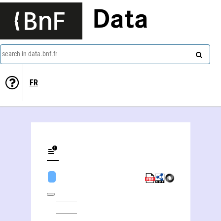
Data
search in data.bnf.fr
FR