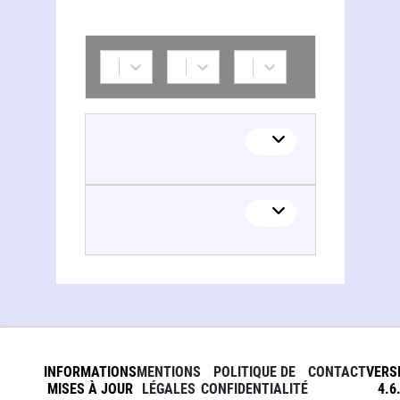
Krystian Ziemski
INFORMATIONS
MENTIONS
POLITIQUE DE
CONTACT
VERS
MISES À JOUR
LÉGALES
CONFIDENTIALITÉ
4.6