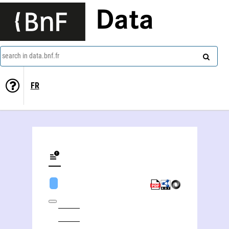
Data
search in data.bnf.fr
FR