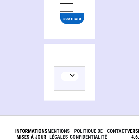
see more
INFORMATIONS
MENTIONS
POLITIQUE DE
CONTACT
VERS
MISES À JOUR
LÉGALES
CONFIDENTIALITÉ
4.6