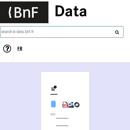
Data
search in data.bnf.fr
FR