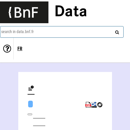
Data
search in data.bnf.fr
FR