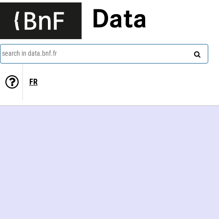
Data
search in data.bnf.fr
FR