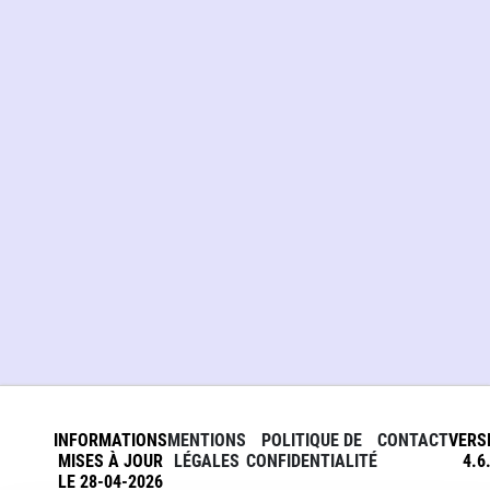
INFORMATIONS
MENTIONS
POLITIQUE DE
CONTACT
VERS
MISES À JOUR
LÉGALES
CONFIDENTIALITÉ
4.6
LE 28-04-2026