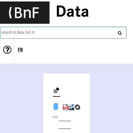
Data
search in data.bnf.fr
FR