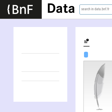
Data
search in data.bnf.fr