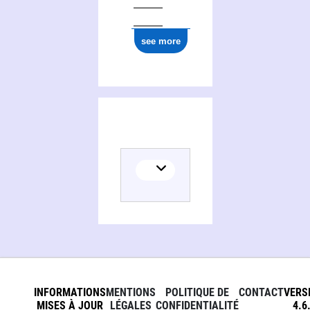
see more
INFORMATIONS
MENTIONS
POLITIQUE DE
CONTACT
VERS
MISES À JOUR
LÉGALES
CONFIDENTIALITÉ
4.6