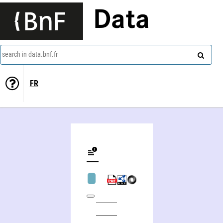
Data
search in data.bnf.fr
FR