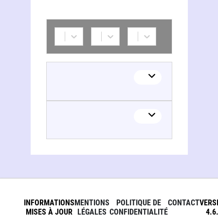
INFORMATIONS
MENTIONS
POLITIQUE DE
CONTACT
VERS
MISES À JOUR
LÉGALES
CONFIDENTIALITÉ
4.6