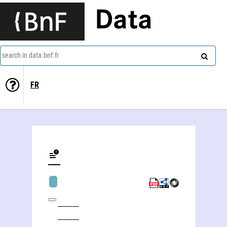
Data
search in data.bnf.fr
FR