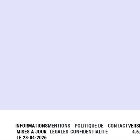
INFORMATIONS
MENTIONS
POLITIQUE DE
CONTACT
VERS
MISES À JOUR
LÉGALES
CONFIDENTIALITÉ
4.6
LE 28-04-2026