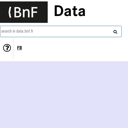
Data
search in data.bnf.fr
FR