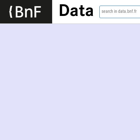
Data
search in data.bnf.fr