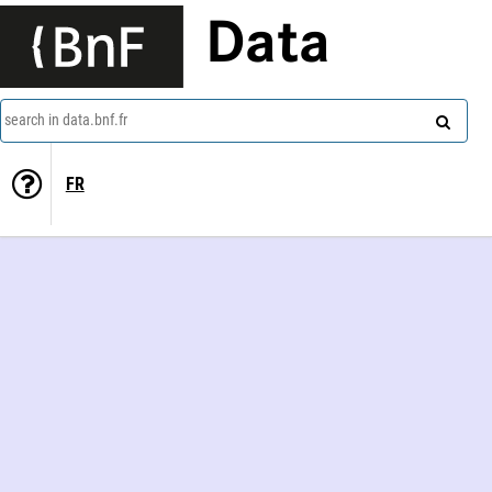
Data
search in data.bnf.fr
FR