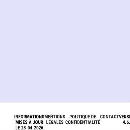
INFORMATIONS
MENTIONS
POLITIQUE DE
CONTACT
VERS
MISES À JOUR
LÉGALES
CONFIDENTIALITÉ
4.6
LE 28-04-2026