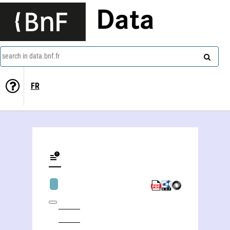
Data
search in data.bnf.fr
FR