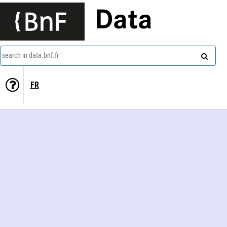
Data
search in data.bnf.fr
FR