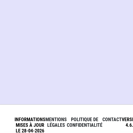
INFORMATIONS
MENTIONS
POLITIQUE DE
CONTACT
VERS
MISES À JOUR
LÉGALES
CONFIDENTIALITÉ
4.6
LE 28-04-2026