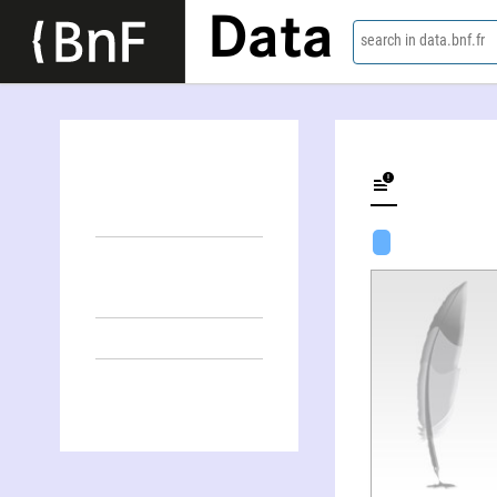
Data
search in data.bnf.fr