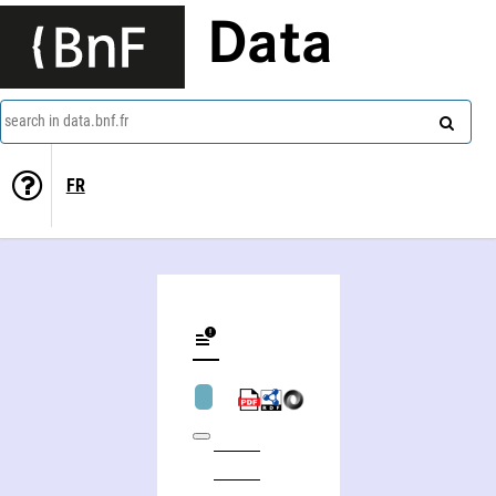
Data
search in data.bnf.fr
FR