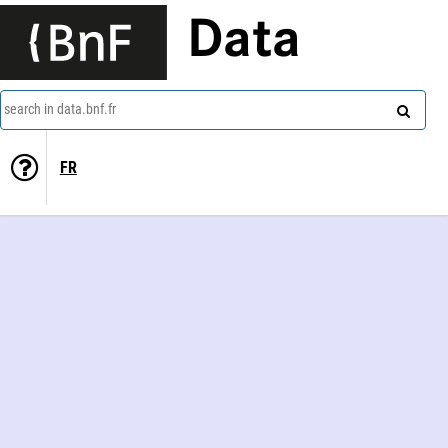
Data
search in data.bnf.fr
FR