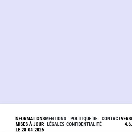
INFORMATIONS
MENTIONS
POLITIQUE DE
CONTACT
VERS
MISES À JOUR
LÉGALES
CONFIDENTIALITÉ
4.6
LE 28-04-2026