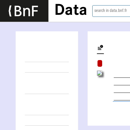
Data
search in data.bnf.fr