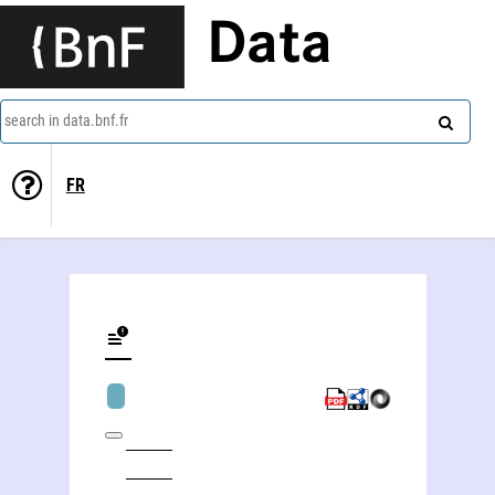
Data
search in data.bnf.fr
FR