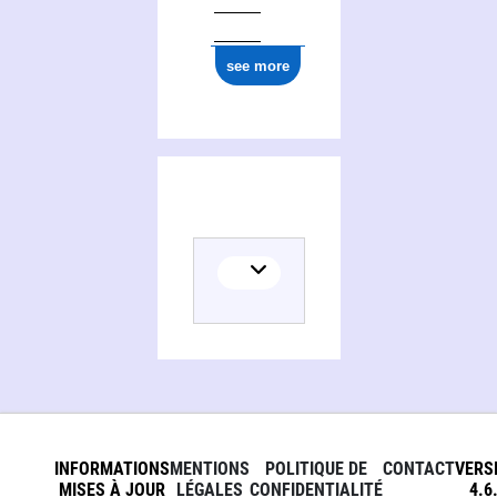
see more
INFORMATIONS
MENTIONS
POLITIQUE DE
CONTACT
VERS
MISES À JOUR
LÉGALES
CONFIDENTIALITÉ
4.6