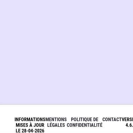
INFORMATIONS
MENTIONS
POLITIQUE DE
CONTACT
VERS
MISES À JOUR
LÉGALES
CONFIDENTIALITÉ
4.6
LE 28-04-2026