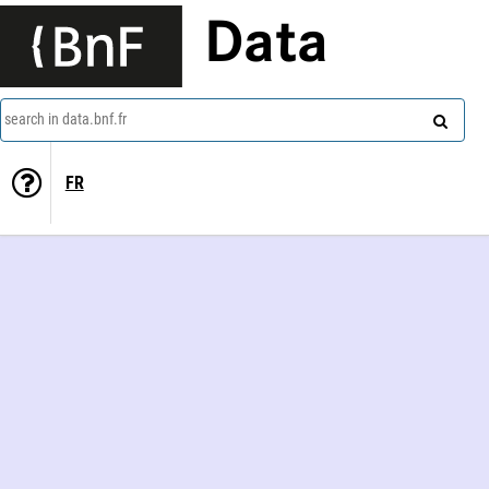
Data
search in data.bnf.fr
FR