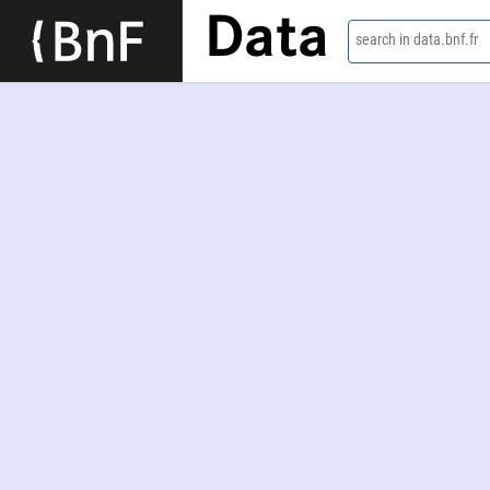
Data
search in data.bnf.fr