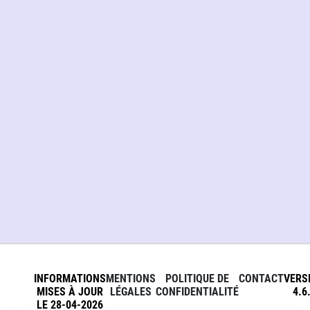
INFORMATIONS
MENTIONS
POLITIQUE DE
CONTACT
VERS
MISES À JOUR
LÉGALES
CONFIDENTIALITÉ
4.6
LE 28-04-2026