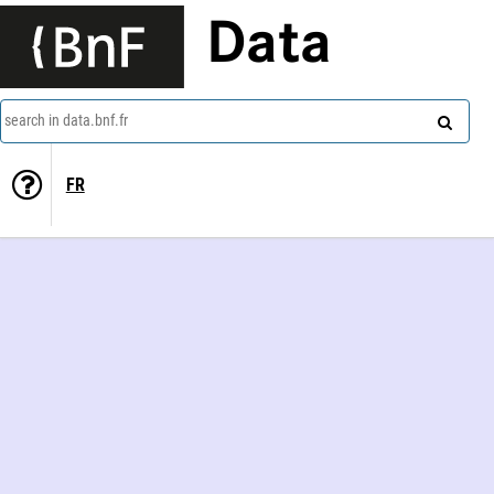
Data
search in data.bnf.fr
FR