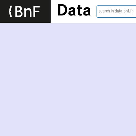
Data
search in data.bnf.fr