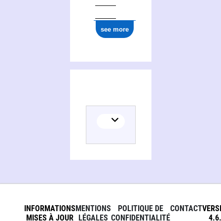
see more
INFORMATIONS
MENTIONS
POLITIQUE DE
CONTACT
VERS
MISES À JOUR
LÉGALES
CONFIDENTIALITÉ
4.6