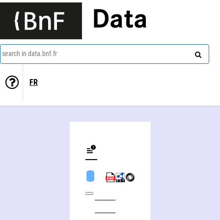
Data
search in data.bnf.fr
FR