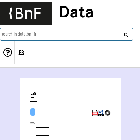
Data
search in data.bnf.fr
FR