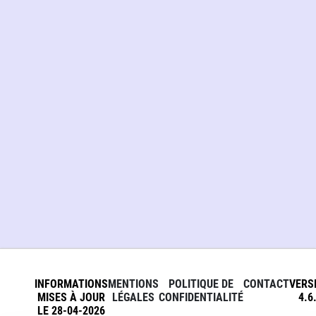
INFORMATIONS
MENTIONS
POLITIQUE DE
CONTACT
VERS
MISES À JOUR
LÉGALES
CONFIDENTIALITÉ
4.6
LE 28-04-2026