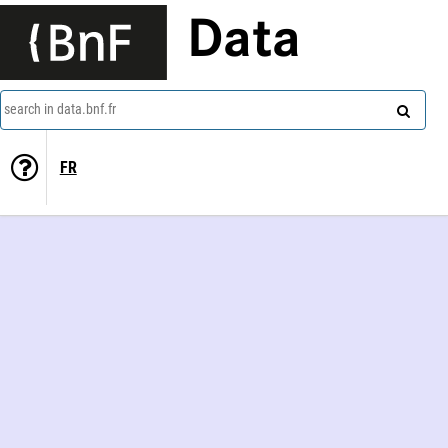
Data
search in data.bnf.fr
FR