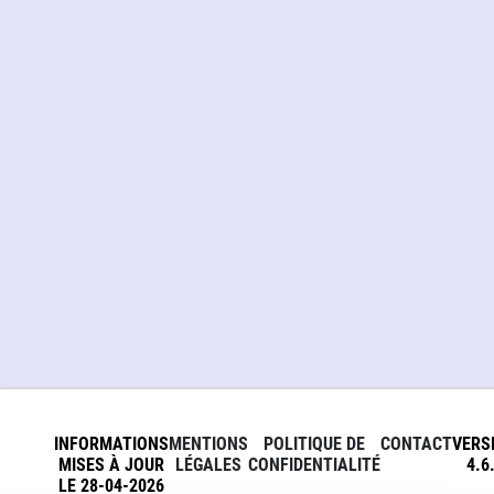
INFORMATIONS
MENTIONS
POLITIQUE DE
CONTACT
VERS
MISES À JOUR
LÉGALES
CONFIDENTIALITÉ
4.6
LE 28-04-2026