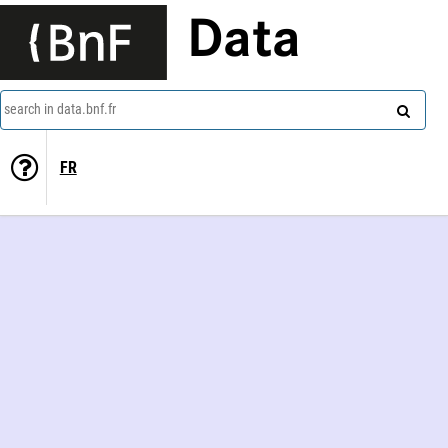
Data
search in data.bnf.fr
FR