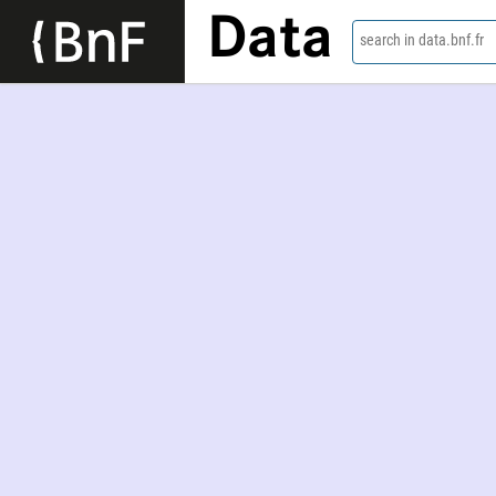
Data
search in data.bnf.fr