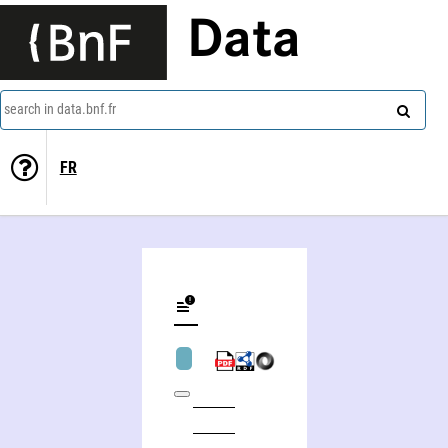
Data
search in data.bnf.fr
FR