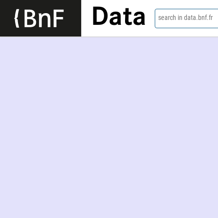
Data
search in data.bnf.fr