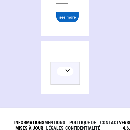
see more
INFORMATIONS
MENTIONS
POLITIQUE DE
CONTACT
VERS
MISES À JOUR
LÉGALES
CONFIDENTIALITÉ
4.6