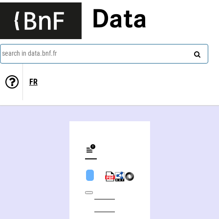
Data
search in data.bnf.fr
FR