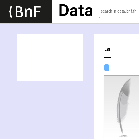
Data
search in data.bnf.fr