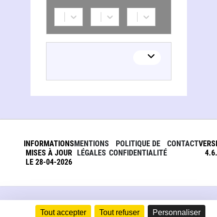
INFORMATIONS
MENTIONS
POLITIQUE DE
CONTACT
VERS
MISES À JOUR
LÉGALES
CONFIDENTIALITÉ
4.6
LE 28-04-2026
Tout accepter
Tout refuser
Personnaliser