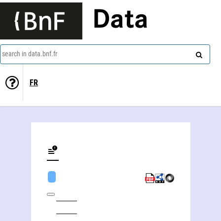
Data
search in data.bnf.fr
FR