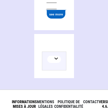
see more
INFORMATIONS
MENTIONS
POLITIQUE DE
CONTACT
VERS
MISES À JOUR
LÉGALES
CONFIDENTIALITÉ
4.6