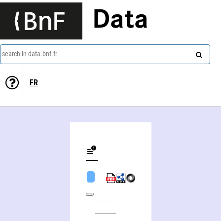
Data
search in data.bnf.fr
FR