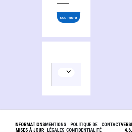
see more
INFORMATIONS
MENTIONS
POLITIQUE DE
CONTACT
VERS
MISES À JOUR
LÉGALES
CONFIDENTIALITÉ
4.6