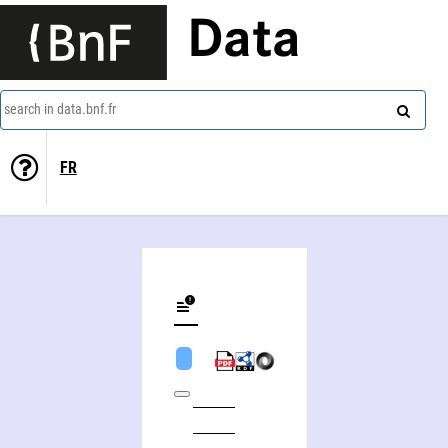
Data
search in data.bnf.fr
FR